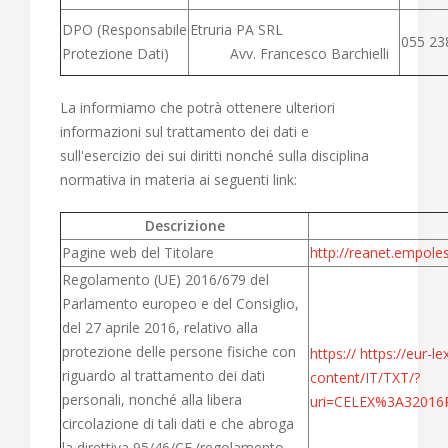
DPO (Responsabile
Etruria PA SRL
055 23
Protezione Dati)
Avv. Francesco Barchielli
La informiamo che potrà ottenere ulteriori
informazioni sul trattamento dei dati e
sull'esercizio dei sui diritti nonché sulla disciplina
normativa in materia ai seguenti link:
Descrizione
Pagine web del Titolare
http://reanet.empoles
Regolamento (UE) 2016/679 del
Parlamento europeo e del Consiglio,
del 27 aprile 2016, relativo alla
protezione delle persone fisiche con
https://
https://eur-le
riguardo al trattamento dei dati
content/IT/TXT/?
personali, nonché alla libera
uri=CELEX%3A32016
circolazione di tali dati e che abroga
la direttiva 95/46/CE (regolamento