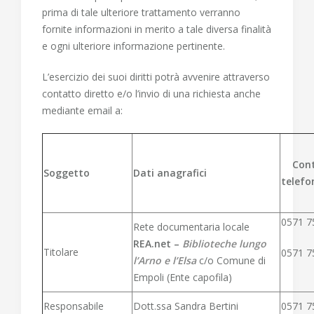
prima di tale ulteriore trattamento verranno
fornite informazioni in merito a tale diversa finalità
e ogni ulteriore informazione pertinente.
L’esercizio dei suoi diritti potrà avvenire attraverso
contatto diretto e/o l’invio di una
richiesta
anche
mediante email a:
Con
Soggetto
Dati anagrafici
telefo
0571 7
Rete documentaria locale
REA.net –
Biblioteche lungo
Titolare
0571 7
l’Arno e l’Elsa
c/o Comune di
Empoli (Ente capofila)
Responsabile
Dott.ssa Sandra Bertini
0571 7