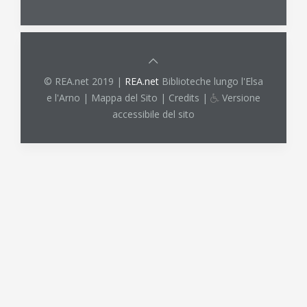
© REA.net 2019 |
REA.net
Biblioteche lungo l'Elsa
e l'Arno |
Mappa del Sito
|
Credits
|
Versione
accessibile del sito