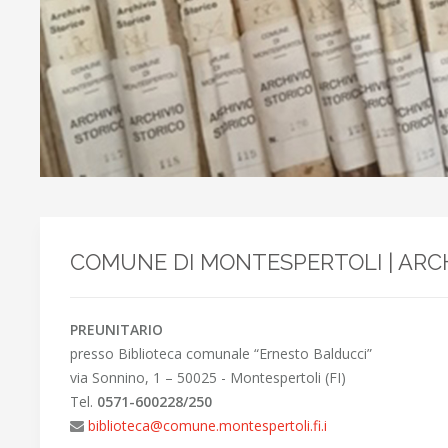
COMUNE DI MONTESPERTOLI
| ARC
PREUNITARIO
presso Biblioteca comunale “Ernesto Balducci”
via Sonnino, 1 – 50025 - Montespertoli (FI)
Tel.
0571-600228/250
biblioteca@comune.montespertoli.fi.i