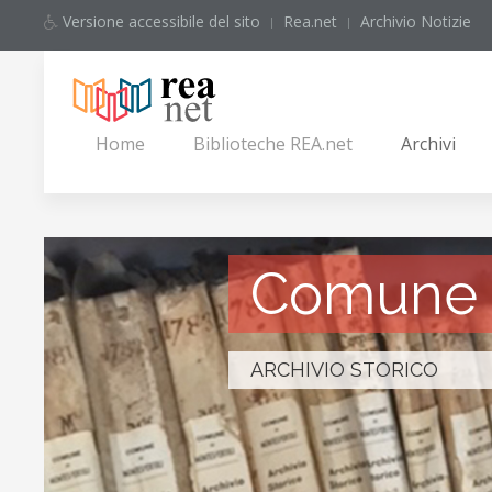
Versione accessibile del sito
Rea.net
Archivio Notizie
Home
Biblioteche REA.net
Archivi
Comune d
ARCHIVIO STORICO