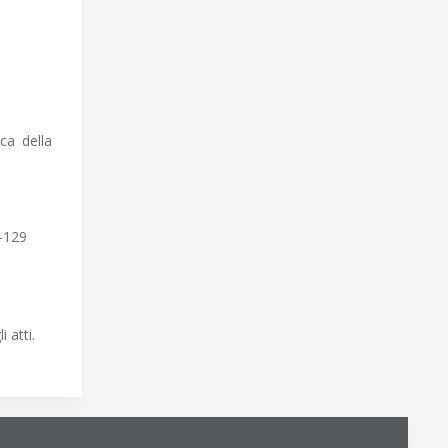
ca della
8-129
 atti.