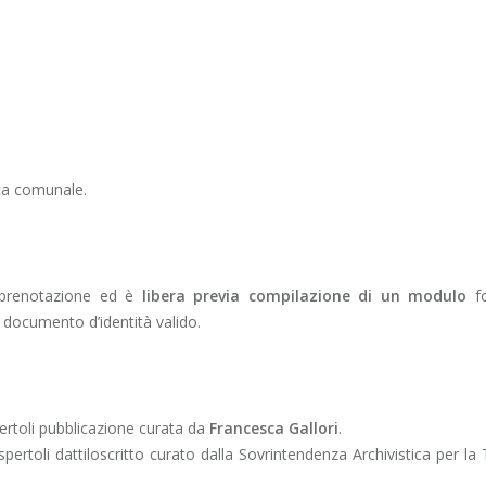
eca comunale.
u prenotazione ed è
libera previa compilazione di un modulo
fo
documento d’identità valido.
ertoli pubblicazione curata da
Francesca Gallori
.
pertoli dattiloscritto curato dalla Sovrintendenza Archivistica per l