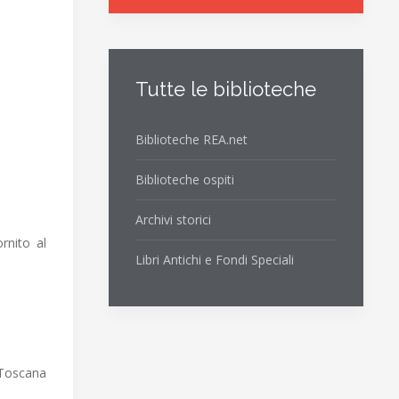
Tutte le biblioteche
Biblioteche REA.net
Biblioteche ospiti
Archivi storici
rnito al
Libri Antichi e Fondi Speciali
a Toscana