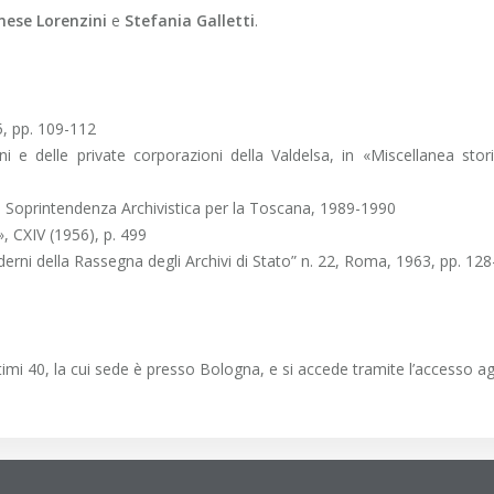
nese Lorenzini
e
Stefania Galletti
.
85, pp. 109-112
ni e delle private corporazioni della Valdelsa, in «Miscellanea stori
lla Soprintendenza Archivistica per la Toscana, 1989-1990
o», CXIV (1956), p. 499
aderni della Rassegna degli Archivi di Stato” n. 22, Roma, 1963, pp. 12
imi 40, la cui sede è presso Bologna, e si accede tramite l’accesso agli