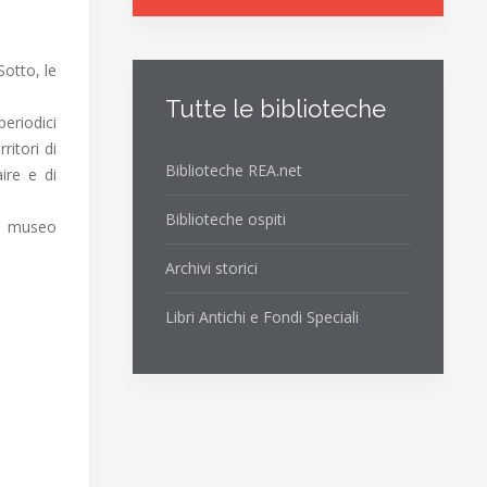
Sotto, le
Tutte le biblioteche
periodici
ritori di
Biblioteche REA.net
ire e di
Biblioteche ospiti
il museo
Archivi storici
Libri Antichi e Fondi Speciali