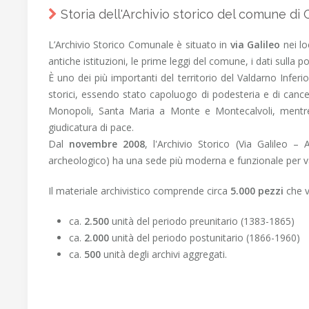
Storia dell'Archivio storico del comune di 
L’Archivio Storico Comunale è situato in
via Galileo
nei lo
antiche istituzioni, le prime leggi del comune, i dati sulla p
È uno dei più importanti del territorio del Valdarno Infer
storici, essendo stato capoluogo di podesteria e di cancel
Monopoli, Santa Maria a Monte e Montecalvoli, mentre 
giudicatura di pace.
Dal
novembre 2008
, l'Archivio Storico (Via Galileo 
archeologico) ha una sede più moderna e funzionale per val
Il materiale archivistico comprende circa
5.000 pezzi
che 
ca.
2.500
unità del periodo preunitario (1383-1865)
ca.
2.000
unità del periodo postunitario (1866-1960)
ca.
500
unità degli archivi aggregati.