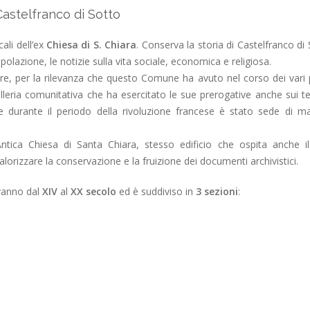
Castelfranco di Sotto
cali dell’ex
Chiesa di S. Chiara
. Conserva la storia di Castelfranco di 
opolazione, le notizie sulla vita sociale, economica e religiosa.
iore, per la rilevanza che questo Comune ha avuto nel corso dei vari 
leria comunitativa che ha esercitato le sue prerogative anche sui ter
durante il periodo della rivoluzione francese è stato sede di ma
– Antica Chiesa di Santa Chiara, stesso edificio che ospita anche 
orizzare la conservazione e la fruizione dei documenti archivistici.
vanno dal
XIV
al
XX secolo
ed è suddiviso in
3 sezioni
: