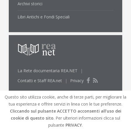
Archivi storici
Libri Antichi e Fondi Speciali
La Rete documentaria REA.NET
|
Contatti e Staff REA.net
|
Privacy
Questo sito utilizza cookie, anche di terze parti, per migliorare la
tua esperienza e offrire servizi in linea con le tue preferenze.
Cliccando sul pulsante
ACCETTO
acconsenti all’uso dei
cookie di questo sito
. Per ulteriori informazioni clicca sul
© REA.net 2019 |
REA.net
Biblioteche lungo l'Elsa
pulsante
PRIVACY
.
e l'Arno |
Mappa del Sito
|
Credits
|
Versione