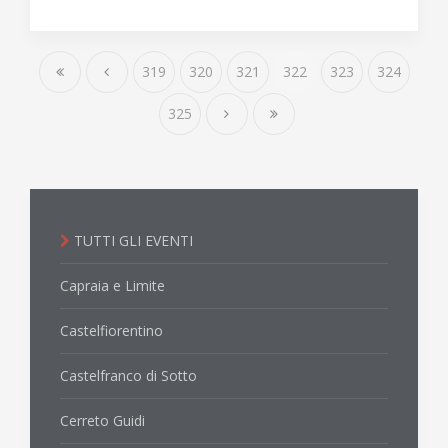
319
320
321
322
323
324
325
TUTTI GLI EVENTI
Capraia e Limite
Castelfiorentino
Castelfranco di Sotto
Cerreto Guidi