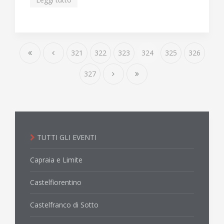
321
322
323
324
325
326
327
TUTTI GLI EVENTI
Capraia e Limite
Castelfiorentino
Castelfranco di Sotto