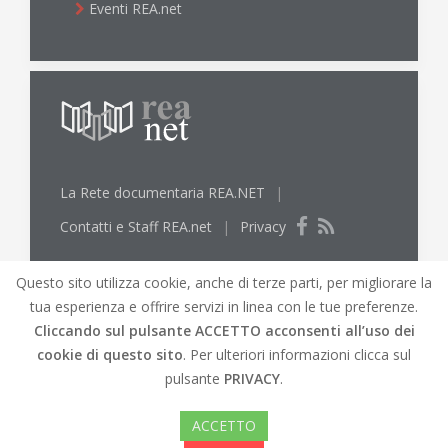
Eventi REA.net
La Rete documentaria REA.NET
|
Contatti e Staff REA.net
|
Privacy
Questo sito utilizza cookie, anche di terze parti, per migliorare la
tua esperienza e offrire servizi in linea con le tue preferenze.
Cliccando sul pulsante
ACCETTO
acconsenti all’uso dei
cookie di questo sito
. Per ulteriori informazioni clicca sul
© REA.net 2019 |
REA.net
Biblioteche lungo l'Elsa
pulsante
PRIVACY
.
e l'Arno |
Mappa del Sito
|
Credits
|
Versione
accessibile del sito
ACCETTO