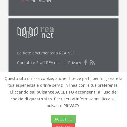
Eventi REA.net
La Rete documentaria REA.NET
|
Contatti e Staff REA.net
|
Privacy
Questo sito utilizza cookie, anche di terze parti, per migliorare la
tua esperienza e offrire servizi in linea con le tue preferenze.
Cliccando sul pulsante
ACCETTO
acconsenti all’uso dei
cookie di questo sito
. Per ulteriori informazioni clicca sul
© REA.net 2019 |
REA.net
Biblioteche lungo l'Elsa
pulsante
PRIVACY
.
e l'Arno |
Mappa del Sito
|
Credits
|
Versione
accessibile del sito
ACCETTO