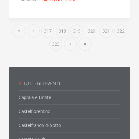
317
318
319
320
321
322
323
TUTTI GLI EVENTI
Capraia e Limite
Castelfiorentino
Castelfranco di Sotto