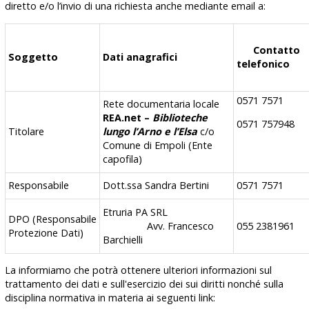
diretto e/o l’invio di una
richiesta
anche mediante email a:
Contatto
Soggetto
Dati anagrafici
telefonico
0571 7571
Rete documentaria locale
REA.net –
Biblioteche
0571 757948
Titolare
lungo l’Arno e l’Elsa
c/o
Comune di Empoli (Ente
capofila)
Responsabile
Dott.ssa Sandra Bertini
0571 7571
Etruria PA SRL
DPO (Responsabile
Avv. Francesco
055 2381961
Protezione Dati)
Barchielli
La informiamo che potrà ottenere ulteriori informazioni sul
trattamento dei dati e sull'esercizio dei sui diritti nonché sulla
disciplina normativa in materia ai seguenti link: