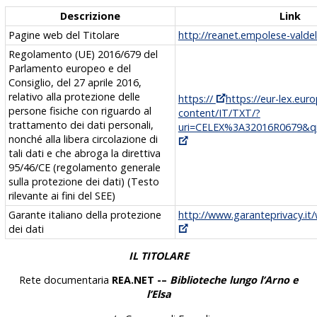
Descrizione
Link
Pagine web del Titolare
http://reanet.empolese-valdel
Regolamento (UE) 2016/679 del
Parlamento europeo e del
Consiglio, del 27 aprile 2016,
relativo alla protezione delle
https://
https://eur-lex.euro
persone fisiche con riguardo al
content/IT/TXT/?
trattamento dei dati personali,
uri=CELEX%3A32016R0679&q
nonché alla libera circolazione di
tali dati e che abroga la direttiva
95/46/CE (regolamento generale
sulla protezione dei dati) (Testo
rilevante ai fini del SEE)
Garante italiano della protezione
http://www.garanteprivacy.i
dei dati
IL TITOLARE
Rete documentaria
REA.NET -–
Biblioteche lungo l’Arno e
l’Elsa