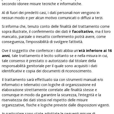
secondo idonee misure tecniche e informatiche.
Al di fuori dei predetti casi, i dati personali non vengono in
nessun modo e per alcun motivo comunicati o diffusi a terzi.
Si informa che, tenuto conto delle finalità del trattamento come
sopra illustrate, il conferimento dei dati è
facoltativo
, ma il loro
mancato, parziale o inesatto conferimento potrà avere, come
conseguenza, l'impossibilità di svolgere l’attività.
Ove il soggetto che conferisce i dati abbia un'
età inferiore ai 16
anni
, tale trattamento è lecito soltanto se e nella misura in cui,
tale consenso è prestato o autorizzato dal titolare della
responsabilità genitoriale per il quale sono acquisiti i dati
identificativi e copia dei documenti di riconoscimento.
Il trattamento sarà effettuato sia
con strumenti manuali e/o
informatici e telematici
con logiche di organizzazione ed
elaborazione strettamente correlate alle finalità stesse e
comunque in modo da garantire la sicurezza, l'integrità e la
riservatezza dei dati stessi nel rispetto delle misure
organizzative, fisiche e logiche previste dalle disposizioni vigenti.
In particolare sono state adottate le seguenti
misure di