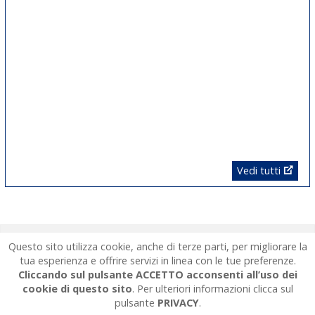
Vedi tutti
Biblioteca Comunale Renato
Questo sito utilizza cookie, anche di terze parti, per migliorare la
tua esperienza e offrire servizi in linea con le tue preferenze.
Cliccando sul pulsante
ACCETTO
acconsenti all’uso dei
Fucini | EMPOLI
cookie di questo sito
. Per ulteriori informazioni clicca sul
pulsante
PRIVACY
.