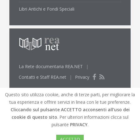
Libri Antichi e Fondi Speciali
La Rete documentaria REA.NET
|
Contatti e Staff REA.net
|
Privacy
Questo sito utilizza cookie, anche di terze parti, per migliorare la
tua esperienza e offrire servizi in linea con le tue preferenze.
Cliccando sul pulsante
ACCETTO
acconsenti all’uso dei
cookie di questo sito
. Per ulteriori informazioni clicca sul
© REA.net 2019 |
REA.net
Biblioteche lungo l'Elsa
pulsante
PRIVACY
.
e l'Arno |
Mappa del Sito
|
Credits
|
Versione
accessibile del sito
ACCETTO