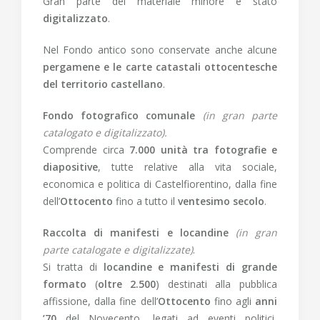
Gran parte del materiale minore è stato
digitalizzato
.
Nel Fondo antico sono conservate anche alcune
pergamene e le carte catastali ottocentesche
del territorio castellano
.
Fondo fotografico comunale
(in gran parte
catalogato e digitalizzato).
Comprende circa
7.000 unità tra fotografie e
diapositive
, tutte relative alla vita sociale,
economica e politica di Castelfiorentino, dalla fine
dell’
Ottocento
fino a tutto il
ventesimo secolo
.
Raccolta di manifesti e locandine
(in gran
parte catalogate e digitalizzate)
.
Si tratta di
locandine e manifesti di grande
formato
(
oltre 2.500
) destinati alla pubblica
affissione, dalla fine dell’
Ottocento
fino agli
anni
’70
del Novecento, legati ad eventi politici,