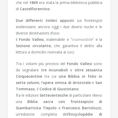
che nel
1869
era stata la prima biblioteca pubblica
di
Castelfiorentino
.
Due differenti timbri apposti
sui frontespizi
evidenziano ancora oggi i due diversi nuclei e le
diverse destinazioni d’uso:
il
Fondo Valles
i, inalienabile e “
inamovibile
” e la
Sezione circolante
, che garantiva il diritto alla
lettura a domicilio riservata ai soci.
Tra i volumi più preziosi del
Fondo Vallesi
sono
da segnalare
tre incunaboli
e
oltre sessanta
Cinquecentine
tra cui
una Bibbia in folio in
sette volumi
, l’
opera omnia di Aristotele
e
San
Tommaso
, il
Codice di Giustiniano
;
fra le edizioni
Settecentesche
di particolare rilievo
una
Biblia sacra con frontespizio di
Giambattista Tiepolo
e
Francesco Bartolozzi
,
un’edizione completa dell’
Encyclopédie di