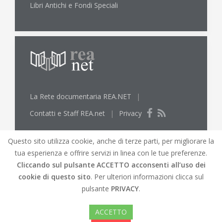
Libri Antichi e Fondi Speciali
La Rete documentaria REA.NET
|
Contatti e Staff REA.net
|
Privacy
Questo sito utilizza cookie, anche di terze parti, per migliorare la
tua esperienza e offrire servizi in linea con le tue preferenze.
Cliccando sul pulsante
ACCETTO
acconsenti all’uso dei
cookie di questo sito
. Per ulteriori informazioni clicca sul
© REA.net 2019 |
REA.net
Biblioteche lungo l'Elsa
pulsante
PRIVACY
.
e l'Arno |
Mappa del Sito
|
Credits
|
Versione
accessibile del sito
ACCETTO