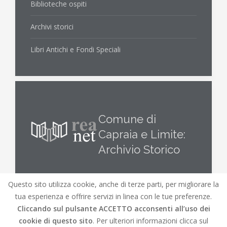
Biblioteche ospiti
Archivi storici
Libri Antichi e Fondi Speciali
Comune di
Capraia e Limite:
Archivio Storico
Questo sito utilizza cookie, anche di terze parti, per migliorare la
tua esperienza e offrire servizi in linea con le tue preferenze.
Cliccando sul pulsante
ACCETTO
acconsenti all’uso dei
cookie di questo sito
. Per ulteriori informazioni clicca sul
© REA.net 2019 |
REA.net
Biblioteche lungo l'Elsa