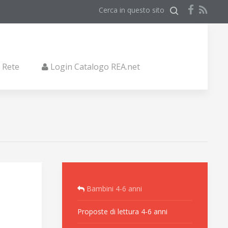
Cerca in questo sito
i Rete
Login Catalogo REA.net
Bambini 4-6 anni
Proposte di lettura 4-6 anni