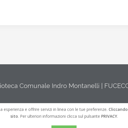
lioteca Comunale Indro Montanelli | FUCEC
ua esperienza e offrire servizi in linea con le tue preferenze.
Cliccando
sito
. Per ulteriori informazioni clicca sul pulsante
PRIVACY
.
et
Biblioteche lungo l'Elsa e l'Arno |
Mappa del Sito
|
Credits
|
Ver