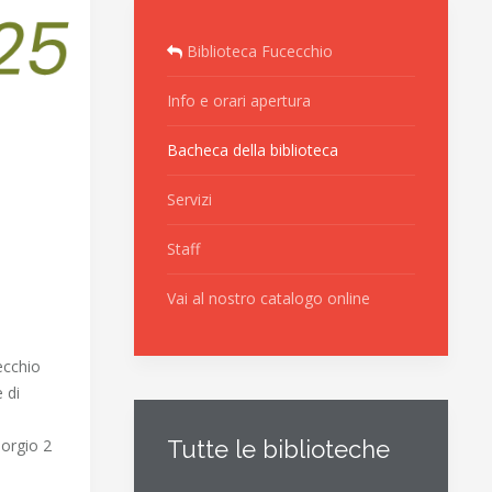
Biblioteca Fucecchio
Info e orari apertura
Bacheca della biblioteca
Servizi
Staff
Vai al nostro catalogo online
ecchio
 di
Tutte le biblioteche
iorgio 2