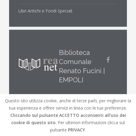
Libri Antichi e Fondi Speciali
Biblioteca
Comunale
Renato Fucini |
EMPOLI
Questo sito utilizza cookie, anche di terze parti, per migliorare la
tua esperienza e offrire servizi in linea con le tue preferenze.
Cliccando sul pulsante
ACCETTO
acconsenti all’uso dei
cookie di questo sito
. Per ulteriori informazioni clicca sul
© REA.net 2019 |
REA.net
Biblioteche lungo l'Elsa
pulsante
PRIVACY
.
e l'Arno |
Mappa del Sito
|
Credits
|
Versione