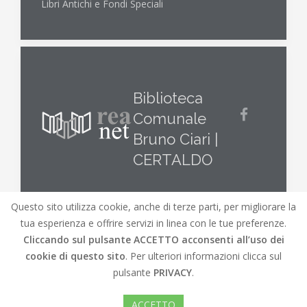
Libri Antichi e Fondi Speciali
Biblioteca
Comunale
Bruno Ciari |
CERTALDO
Questo sito utilizza cookie, anche di terze parti, per migliorare la
tua esperienza e offrire servizi in linea con le tue preferenze.
Cliccando sul pulsante
ACCETTO
acconsenti all’uso dei
cookie di questo sito
. Per ulteriori informazioni clicca sul
© REA.net 2019 |
REA.net
Biblioteche lungo l'Elsa
pulsante
PRIVACY
.
e l'Arno |
Mappa del Sito
|
Credits
|
Versione
accessibile del sito
ACCETTO