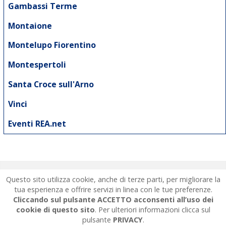
Gambassi Terme
Montaione
Montelupo Fiorentino
Montespertoli
Santa Croce sull'Arno
Vinci
Eventi REA.net
REA
net
Questo sito utilizza cookie, anche di terze parti, per migliorare la
La Rete documentaria REA.NET
|
tua esperienza e offrire servizi in linea con le tue preferenze.
Cliccando sul pulsante
ACCETTO
acconsenti all’uso dei
Contatti e Staff REA.net
|
Privacy
|
cookie di questo sito
. Per ulteriori informazioni clicca sul
pulsante
PRIVACY
.
Facebook
|
RSS